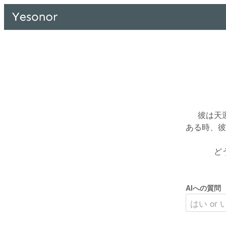
彼は天
ある時、彼
ど
AIへの質問