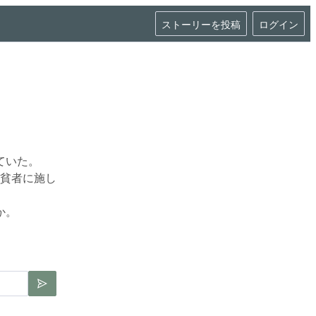
ストーリーを投稿
ログイン
いた。

貧者に施し
か。