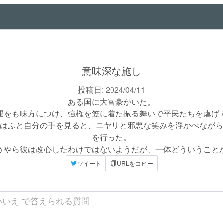
意味深な施し
投稿日:
2024/04/11
ある国に大富豪がいた。

運をも味方につけ、強権を笠に着た振る舞いで平民たちを虐げて
はふと自分の手を見ると、ニヤリと邪悪な笑みを浮かべながら
を行った。

うやら彼は改心したわけではないようだが、一体どういうこと
ツイート
URLをコピー